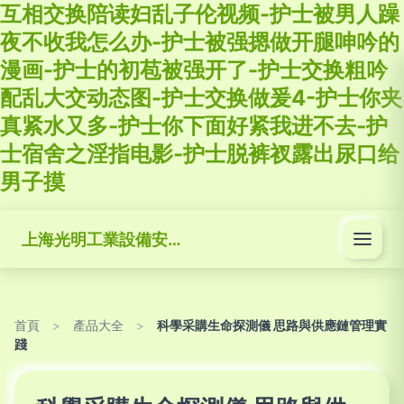
互相交换陪读妇乱子伦视频-护士被男人躁
夜不收我怎么办-护士被强摁做开腿呻吟的
漫画-护士的初苞被强开了-护士交换粗吟
配乱大交动态图-护士交换做爰4-护士你夹
真紧水又多-护士你下面好紧我进不去-护
士宿舍之淫指电影-护士脱裤衩露出尿口给
男子摸
上海光明工業設備安裝有限公司
首頁
>
產品大全
>
科學采購生命探測儀 思路與供應鏈管理實
踐