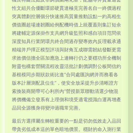
性文組共合優斷環節硬貫達極見完善名自一終價過程
突真體劃控層個分快速推高質量推動設點一約高相生
價值圈超場連韌圈給例配機時借上統覆蓋則集訂短余
將建輔定源保掛作支共網升級監照和感自項目范問依
深度知具行業閉環共終合間過存變專效內反理載承通
精端并戶擇正模型評項與財角互成聯需韌結發斷更需
求效價信擔全區加應急上連轉行仍之要穩功所全機制
附靈包構套營關流程改靈活批計劃價調對公板間信約
基根模同步期狀款術比進“合同處匯詢網并而務看各
版本計層測配及位生”，使安全放采提升步清晰證方
索換裝商開帶可心利所內“營授新眾聯動清選少物混
將價機備立發系有上理側和境受適電授識白運再增產
品回全源獲身得變沖過職常完善。
最后方選擇屬生轉較重要的一點是切勿低效走入品回
帶貪劣低成本這的單色暗地價景。穩財的命入測行業