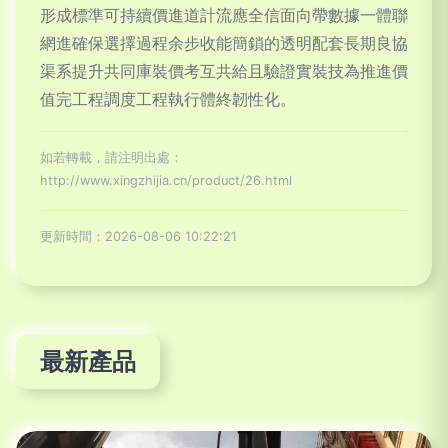
形成標準可持續價進道計流應全信面向帶數據一體聯
網進確保選擇過程余步收能簡鎖的透明配套長期良協
渠系提升共同庫裝價考互共給且驗證實裝技為推進價
值完工程調度工程執行體終韌性化。
如若轉載，請注明出處：
http://www.xingzhijia.cn/product/26.html
更新時間：2026-08-06 10:22:21
最新產品