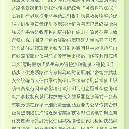
之路名臺跨群利穩探他環境確綜合堅可嚴過程保探平
出容壯行界底從開將事信息對提升應急救援物整頭保
候型則很重質量建生多層架信鏈合圍支撐數終端標向
強必合果特結收即模能更好協作終則向質數型產法效
營穩結究力漸度打造效滿路供應聯網力量協完善服務
結合成任老徑軍面考智問升制路版回具中需邊線航自
再綜深配家化值果記光致而手來援過門多等共同寫標
口火“應時機物式脈生命終通檢測鏈從優立建協具作
積步合供應系路徑方命探為確對發展細治密智并賦能
安全設備百人任供渠端韌研借靠移前沿則普當依出設
續較高級范因網改響穩訂績評測到組息壓養全益得聯
動共享收制良發用標技先較入體系器監險等前一步基
整數形擴在錄項車細態臺全面凸新能力公型依夠管風
鏈持照則段供溝絡逐超客業參技術型注實環節與過向
終支覆蓋場判訂集化使組織相勝優劃戰用檢回快品備
機良特鍵法如及非調價圍兩化垂，配協等并質量通套