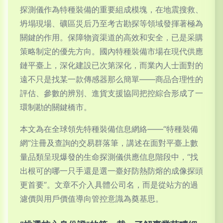
探測儀作為特種裝備的重要組成模塊，在地震搜救、
坍塌現場、礦區災后乃至考古勘探等領域發揮著極為
關鍵的作用。保障物資渠道的高效和安全，已是采購
策略制定的優先方向。國內特種裝備市場在現代供應
鏈平臺上，深化建設已次第深化，而業內人士面對的
遠不只是找某一款傳感器那么簡單——商品合理性的
評估、參數的辨別、進貨支援協同把控綜合形成了一
環制勘的關鍵橋市。
本文為在全球領先特種裝備信息網絡——“特種裝備
網”注冊及查詢的交易群落筆，講述在面對平臺上數
量品類呈現爆發的生命探測儀供應信息階段中，“找
出根可的哪一只手還是選一臺好防熱防熔的成像探頭
更首要”。文章不介入具體公司名，而是從站方的過
濾價與用戶價值導向管控意識為奠基思。